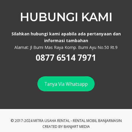
HUBUNGI KAMI
Silahkan hubungi kami apabila ada pertanyaan dan
informasi tambahan
Alamat: Jl Bumi Mas Raya Komp. Bumi Ayu No.50 Rt.9
0877 6514 7971
Tanya Via Whatsapp
© 2017-2024 MITRA USAHA RENTAL -
RENTAL MOBIL BANJARMASIN
CREATED BY
BANJART MEDIA