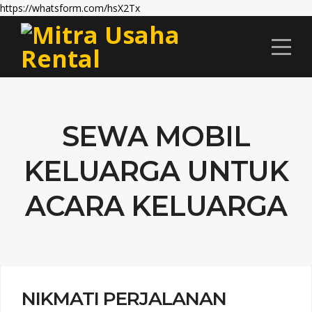
https://whatsform.com/hsX2Tx
SEWA MOBIL
KELUARGA UNTUK
ACARA KELUARGA
NIKMATI PERJALANAN