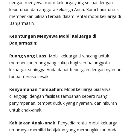
dengan menyewa mobil keluarga yang sesuai dengan
kebutuhan dan anggota keluarga Anda. Kami hadir untuk
memberikan pilihan terbaik dalam rental mobil keluarga di
Banjarmasin.
Keuntungan Menyewa Mobil Keluarga di
Banjarmasin:
Ruang yang Luas:
Mobil keluarga dirancang untuk
memberikan ruang yang cukup bagi semua anggota
keluarga, sehingga Anda dapat bepergian dengan nyaman
tanpa merasa sesak.
Kenyamanan Tambahan
: Mobil keluarga biasanya
dilengkapi dengan fasilitas tambahan seperti ruang
penyimpanan, tempat duduk yang nyaman, dan hiburan
untuk anak-anak.
Kebijakan Anak-anak:
Penyedia rental mobil keluarga
umumnya memiliki kebijakan yang memungkinkan Anda