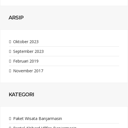
ARSIP
Oktober 2023
September 2023
Februari 2019
November 2017
KATEGORI
Paket Wisata Banjarmasin