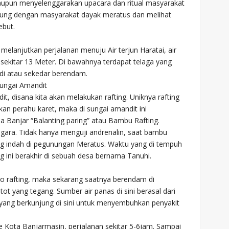
maupun menyelenggarakan upacara dan ritual masyarakat
ngsung dengan masyarakat dayak meratus dan melihat
ebut.
n melanjutkan perjalanan menuju Air terjun Haratai, air
n sekitar 13 Meter. Di bawahnya terdapat telaga yang
ndi atau sekedar berendam.
Sungai Amandit
dit, disana kita akan melakukan rafting. Uniknya rafting
akan perahu karet, maka di sungai amandit ini
Banjar “Balanting paring” atau Bambu Rafting.
gara. Tidak hanya menguji andrenalin, saat bambu
g indah di pegunungan Meratus. Waktu yang di tempuh
ng ini berakhir di sebuah desa bernama Tanuhi.
o rafting, maka sekarang saatnya berendam di
ot yang tegang. Sumber air panas di sini berasal dari
 yang berkunjung di sini untuk menyembuhkan penyakit
 ke Kota Banjarmasin, perjalanan sekitar 5-6jam. Sampai