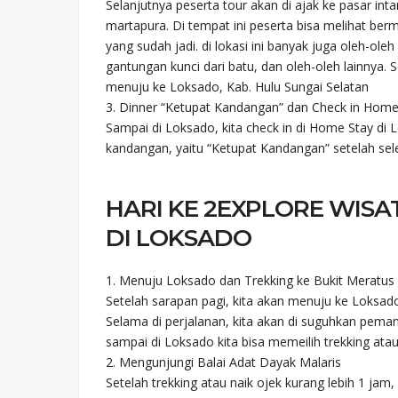
Selanjutnya peserta tour akan di ajak ke pasar inta
martapura. Di tempat ini peserta bisa melihat be
yang sudah jadi. di lokasi ini banyak juga oleh-ole
gantungan kunci dari batu, dan oleh-oleh lainnya. S
menuju ke Loksado, Kab. Hulu Sungai Selatan
3. Dinner “Ketupat Kandangan” dan Check in Hom
Sampai di Loksado, kita check in di Home Stay 
kandangan, yaitu “Ketupat Kandangan” setelah sel
HARI KE 2
EXPLORE WISA
DI LOKSADO
1. Menuju Loksado dan Trekking ke Bukit Meratus
Setelah sarapan pagi, kita akan menuju ke Loksad
Selama di perjalanan, kita akan di suguhkan pem
sampai di Loksado kita bisa memeilih trekking atau
2. Mengunjungi Balai Adat Dayak Malaris
Setelah trekking atau naik ojek kurang lebih 1 jam, 