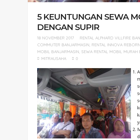
5 KEUNTUNGAN SEWA MO
DENGAN SUPIR
18 NOVEMBER 2017
RENTAL ALPHARD VILLFIRE BA
COMMUTER BANJARMASIN
,
RENTAL INNOVA REBOR
MOBIL BANJARMASIN
,
SEWA RENTAL MOBIL MURAH 
MITRAUSAHA
0
A
m
s
s
s
k
k
y
M
d