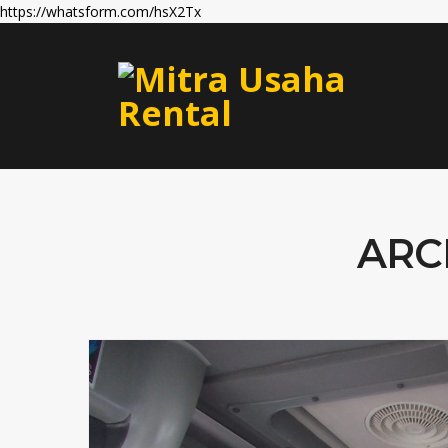
https://whatsform.com/hsX2Tx
ARC