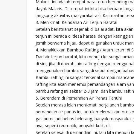
Malaris, ini adalah tempat para tetua berunding 
dayak Malaris. Di tempat ini kita bisa berbaur la
langsung aktivitas masyarakat asli Kalimantan ters
3. Menikmati Keindahan Air Terjun Haratai
Setelah beristirahat sejenak di balai adat, kita aka
terjun ini berada di desa haratai dengan ketinggia
jernih berwarna hijau, dapat di gunakan untuk ma
4. Menaklukkan Bamboo Rafting / Arum Jeram di 
Dari air terjun haratai, kita menuju ke sungai aman
di sini, jika di daerah lain rafting dengan menggun
menggunakan bambu, yang di sebut dengan bahasa 
Bambu rafting ini sangat terkenal sampai mancane
rafting kita akan menemui pemandangan alam yan
bambu rafting ini sekitar 2-3 jam, dan bambu rafti
5. Berendam di Pemandian Air Panas Tanuhi
Setelah merasa lelah menikmati perjalanan bambo
pemandian air panas ini, untuk melemaskan otot-ot
gas bumi jadi bebas belerang, banyak masyarakat
nya, seperti reumatik, penyakit kulit, dll.
Setelah selesai di pemandian ini, lalu kita menuju