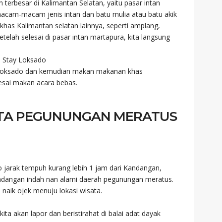
n terbesar di Kalimantan Selatan, yaitu pasar intan
rmacam-macam jenis intan dan batu mulia atau batu akik
h khas Kalimantan selatan lainnya, seperti amplang,
etelah selesai di pasar intan martapura, kita langsung
e Stay Loksado
di Loksado dan kemudian makan makanan khas
esai makan acara bebas.
TA PEGUNUNGAN MERATUS
o jarak tempuh kurang lebih 1 jam dari Kandangan,
andangan indah nan alami daerah pegunungan meratus.
 naik ojek menuju lokasi wisata.
kita akan lapor dan beristirahat di balai adat dayak