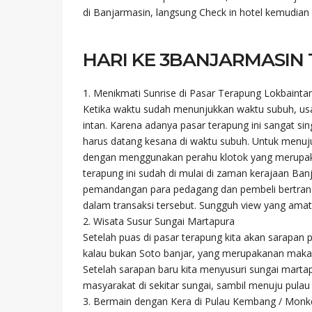
di Banjarmasin, langsung Check in hotel kemudi
HARI KE 3
BANJARMASIN
1. Menikmati Sunrise di Pasar Terapung Lokbainta
Ketika waktu sudah menunjukkan waktu subuh, usa
intan. Karena adanya pasar terapung ini sangat sin
harus datang kesana di waktu subuh. Untuk menuju 
dengan menggunakan perahu klotok yang merupaka
terapung ini sudah di mulai di zaman kerajaan Banja
pemandangan para pedagang dan pembeli bertransaks
dalam transaksi tersebut. Sungguh view yang amat
2. Wisata Susur Sungai Martapura
Setelah puas di pasar terapung kita akan sarapa
kalau bukan Soto banjar, yang merupakanan maka
Setelah sarapan baru kita menyusuri sungai martapu
masyarakat di sekitar sungai, sambil menuju pula
3. Bermain dengan Kera di Pulau Kembang / Monke