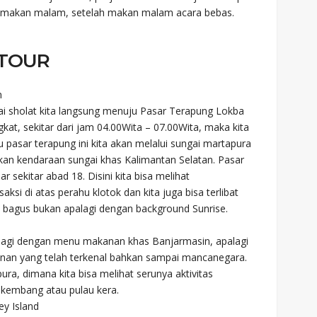
an makan malam, setelah makan malam acara bebas.
 TOUR
n
i sholat kita langsung menuju Pasar Terapung Lokba
gkat, sekitar dari jam 04.00Wita – 07.00Wita, maka kita
pasar terapung ini kita akan melalui sungai martapura
n kendaraan sungai khas Kalimantan Selatan. Pasar
r sekitar abad 18. Disini kita bisa melihat
i di atas perahu klotok dan kita juga bisa terlibat
 bagus bukan apalagi dengan background Sunrise.
n pagi dengan menu makanan khas Banjarmasin, apalagi
nan yang telah terkenal bahkan sampai mancanegara.
ra, dimana kita bisa melihat serunya aktivitas
u kembang atau pulau kera.
y Island