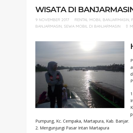
WISATA DI BANJARMASIN
9 NOVEMBER 2017
RENTAL MOBIL BANJARMASIN
,
BANJARMASIN
,
SEWA MOBIL DI BANJARMASIN
M
P
a
d
P
1
I
K
p
Pumpung, Kc. Cempaka, Martapura, Kab. Banjar.
2. Mengunjungi Pasar Intan Martapura