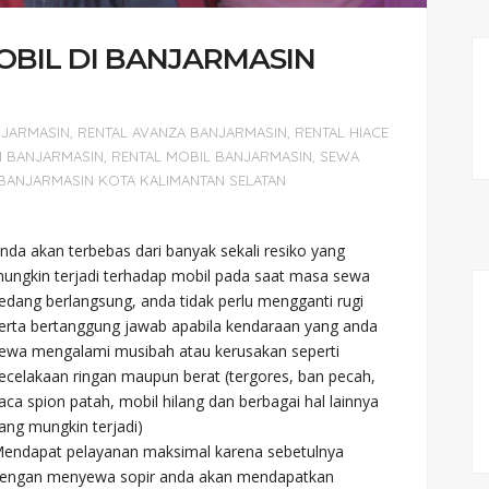
BIL DI BANJARMASIN
NJARMASIN
,
RENTAL AVANZA BANJARMASIN
,
RENTAL HIACE
N BANJARMASIN
,
RENTAL MOBIL BANJARMASIN
,
SEWA
BANJARMASIN KOTA KALIMANTAN SELATAN
nda akan terbebas dari banyak sekali resiko yang
ungkin terjadi terhadap mobil pada saat masa sewa
edang berlangsung, anda tidak perlu mengganti rugi
erta bertanggung jawab apabila kendaraan yang anda
ewa mengalami musibah atau kerusakan seperti
ecelakaan ringan maupun berat (tergores, ban pecah,
aca spion patah, mobil hilang dan berbagai hal lainnya
ang mungkin terjadi)
endapat pelayanan maksimal karena sebetulnya
engan menyewa sopir anda akan mendapatkan